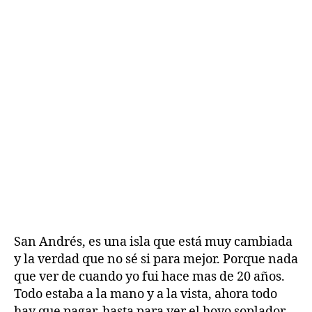
San Andrés, es una isla que está muy cambiada
H
y la verdad que no sé si para mejor. Porque nada
i
que ver de cuando yo fui hace mas de 20 años.
s
Todo estaba a la mano y a la vista, ahora todo
t
hay que pagar, hasta para ver el hoyo soplador,