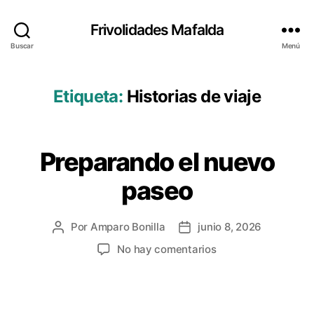
Frivolidades Mafalda
Buscar
Menú
Etiqueta:
Historias de viaje
Preparando el nuevo
Categorías
O
P
I
paseo
N
I
Ó
N
Por
Amparo Bonilla
junio 8, 2026
Autor
Fecha
de
de
en
No hay comentarios
la
la
Preparando
entrada
entrada
el
nuevo
paseo