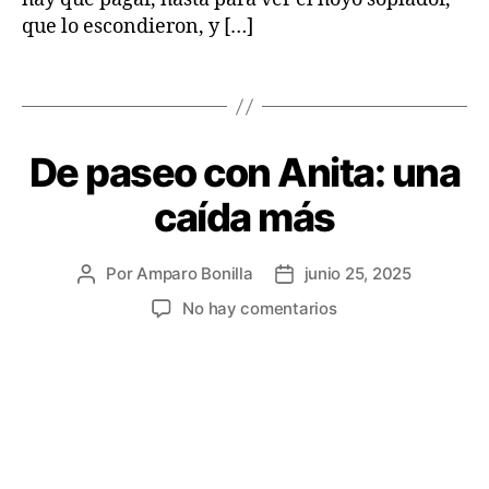
o
que lo escondieron, y […]
ri
a
s
Etiquetas
d
e
v
De paseo con Anita: una
Categorías
C
i
O
a
S
caída más
A
j
S
e
Q
U
Por
Amparo Bonilla
junio 25, 2025
Autor
Fecha
E
de
de
en
No hay comentarios
P
la
la
A
De
S
entrada
entrada
paseo
A
con
N
Anita:
una
caída
más