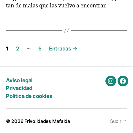
tan de malas que las vuelvo a encontrar.
ri
a
s
Etiquetas
d
e
v
Paginación
i
…
1
2
5
Entradas
→
a
de
j
e
entradas
Aviso legal
Instagra
Fac
Privacidad
Política de cookies
© 2026
Frivolidades Mafalda
Subir
↑