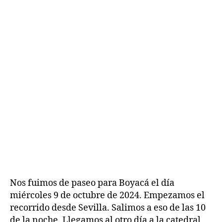
Nos fuimos de paseo para Boyacá el día
miércoles 9 de octubre de 2024. Empezamos el
H
recorrido desde Sevilla. Salimos a eso de las 10
i
de la noche. Llegamos al otro día a la catedral