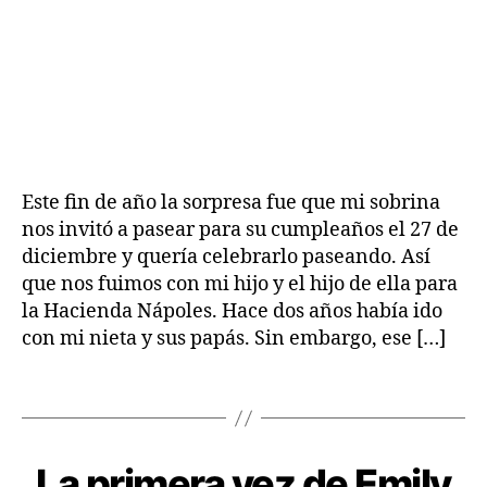
Este fin de año la sorpresa fue que mi sobrina
H
nos invitó a pasear para su cumpleaños el 27 de
i
diciembre y quería celebrarlo paseando. Así
s
que nos fuimos con mi hijo y el hijo de ella para
t
la Hacienda Nápoles. Hace dos años había ido
o
con mi nieta y sus papás. Sin embargo, ese […]
ri
a
s
Etiquetas
d
e
v
La primera vez de Emily
Categorías
C
i