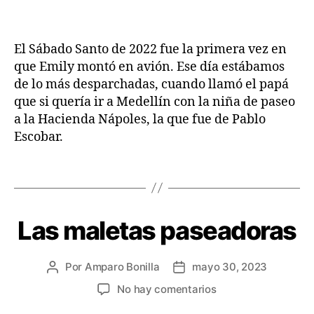
El Sábado Santo de 2022 fue la primera vez en
H
que Emily montó en avión. Ese día estábamos
i
de lo más desparchadas, cuando llamó el papá
s
que si quería ir a Medellín con la niña de paseo
t
a la Hacienda Nápoles, la que fue de Pablo
o
Escobar.
ri
a
s
Etiquetas
d
e
v
Las maletas paseadoras
Categorías
C
i
O
a
S
A
j
Por
Amparo Bonilla
mayo 30, 2023
Autor
Fecha
S
e
Q
de
de
en
No hay comentarios
U
la
la
Las
E
entrada
entrada