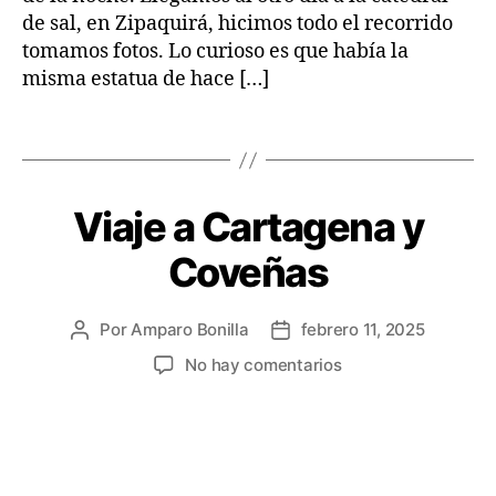
s
de sal, en Zipaquirá, hicimos todo el recorrido
t
tomamos fotos. Lo curioso es que había la
o
misma estatua de hace […]
ri
a
s
Etiquetas
d
e
v
Viaje a Cartagena y
Categorías
C
i
O
a
S
Coveñas
A
j
S
e
Q
U
Por
Amparo Bonilla
febrero 11, 2025
Autor
Fecha
E
de
de
en
No hay comentarios
P
la
la
A
Viaje
S
entrada
entrada
a
A
Cartagena
N
y
Coveñas