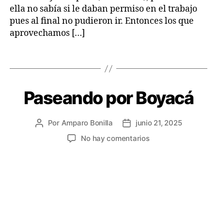
s
ella no sabía si le daban permiso en el trabajo
t
pues al final no pudieron ir. Entonces los que
o
aprovechamos […]
ri
a
s
Etiquetas
d
e
v
Paseando por Boyacá
Categorías
C
i
O
a
S
A
j
Por
Amparo Bonilla
junio 21, 2025
Autor
Fecha
S
e
Q
de
de
en
No hay comentarios
U
la
la
Paseando
E
entrada
entrada
P
por
A
Boyacá
S
A
N