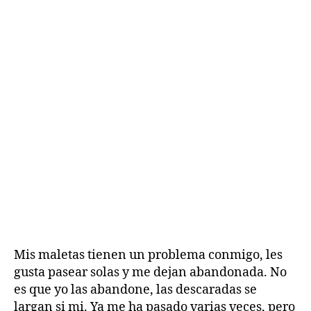
P
maletas
A
paseadoras
S
A
N
H
Mis maletas tienen un problema conmigo, les
i
gusta pasear solas y me dejan abandonada. No
s
es que yo las abandone, las descaradas se
t
largan si mi. Ya me ha pasado varias veces, pero
o