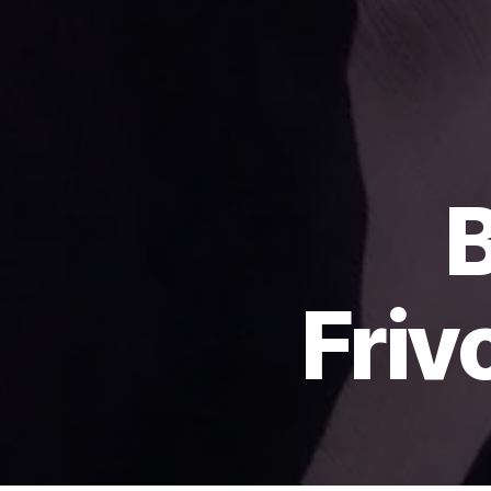
B
Friv