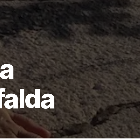
 a
falda