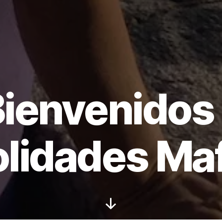
ienvenidos
olidades Ma
Scroll
hacia