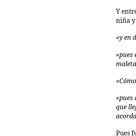
Y entr
niña y
«y en d
«pues 
maleta
«Cómo 
«pues 
que lle
acorda
Pues f