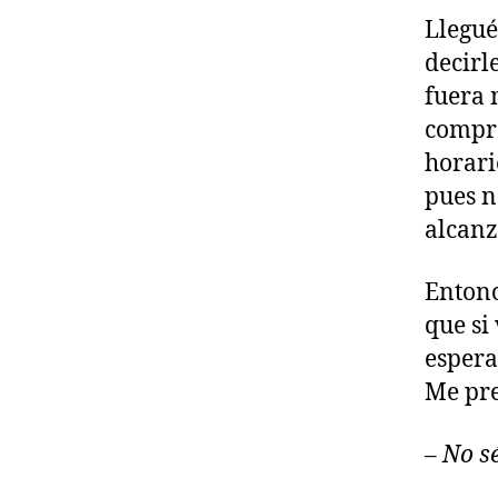
Llegué
decirl
fuera 
compra
horari
pues n
alcanz
Entonc
que si 
espera
Me pr
– No s