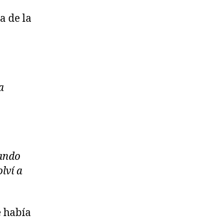
a de la
a
rando
olví a
e había