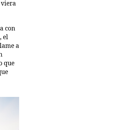
 viera
ia con
 el
llame a
n
o que
que