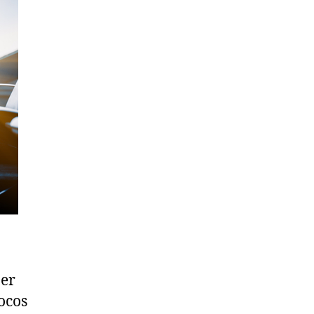
aer
ocos