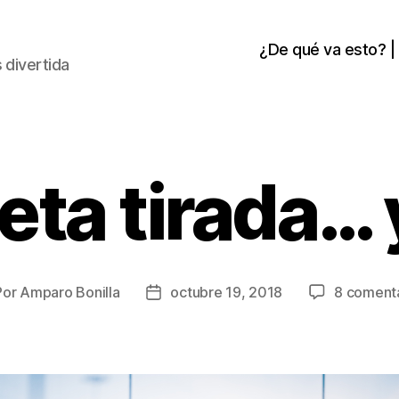
¿De qué va esto? |
 divertida
eta tirada… y
Por
Amparo Bonilla
octubre 19, 2018
8 coment
or
Fecha
de
la
rada
entrada