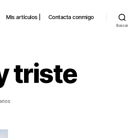
Mis artículos |
Contacta conmigo
Buscar
 triste
en
arios
La
maleta
tirada…
y
triste