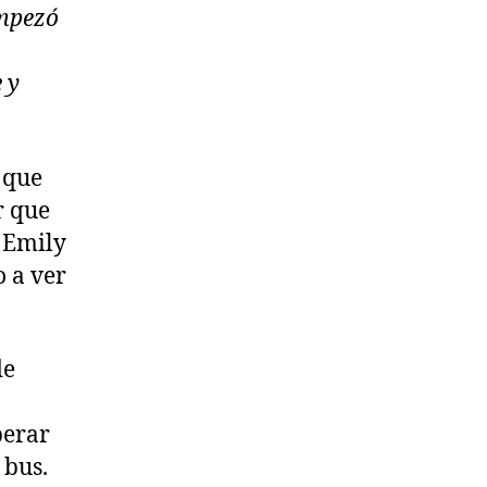
empezó
 y
 que
r que
a Emily
o a ver
de
perar
 bus.