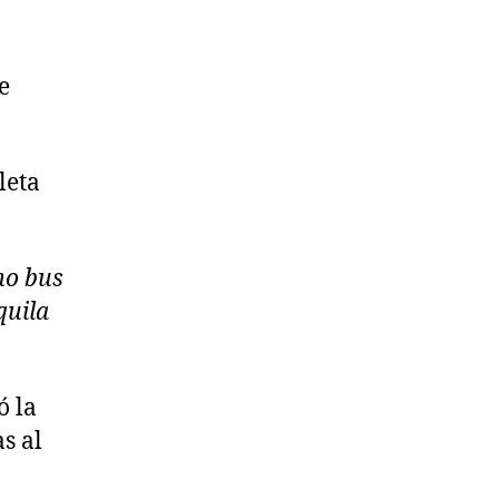
e
leta
mo bus
quila
ó la
s al