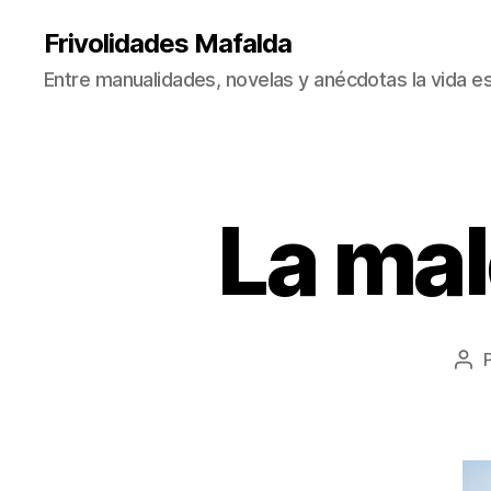
Frivolidades Mafalda
Entre manualidades, novelas y anécdotas la vida es
La mal
C
Categorías
O
S
A
S
Q
U
E
Aut
P
de
A
la
S
A
ent
N