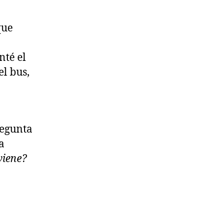
que
nté el
el bus,
regunta
a
viene?