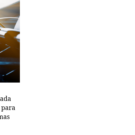
ñada
 para
 mas