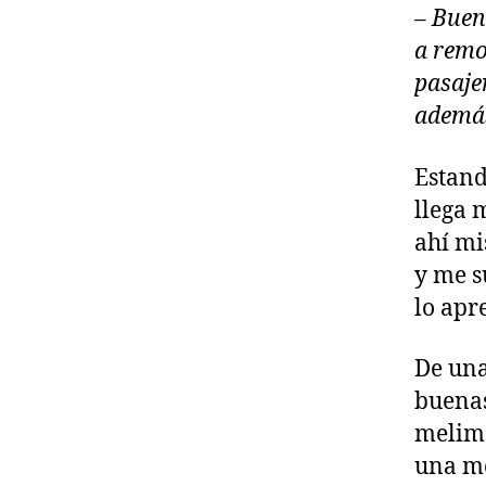
– Bueno
a remo
pasaje
además
Estand
llega 
ahí mi
y me s
lo apr
De una
buenas
melime
una me