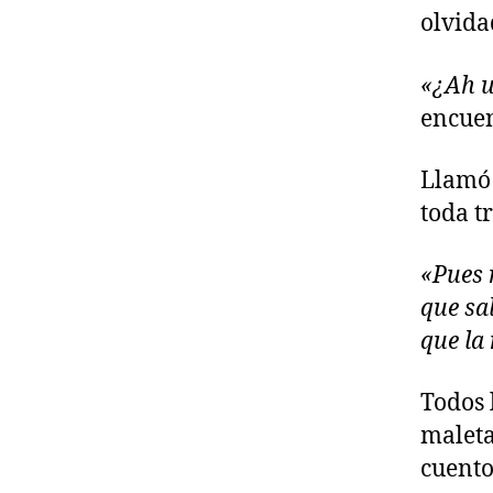
olvida
«¿Ah u
encuen
Llamó 
toda tr
«Pues 
que sa
que la
Todos 
maleta
cuento