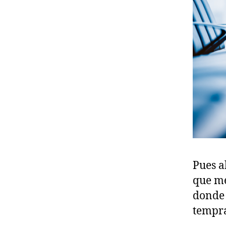
Pues a
que me
donde 
tempra