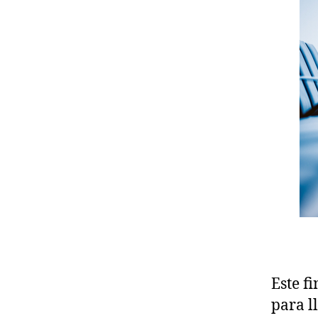
Este f
para l