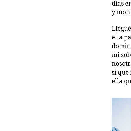
días e
y mont
Llegué
ella p
doming
mi sob
nosotr
si que
ella q