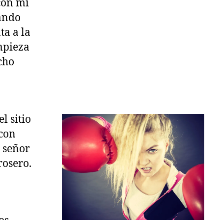
con mi
ando
ta a la
empieza
cho
l sitio
con
 señor
rosero.