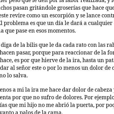
ier peso que le den por la labor realizada, y l
hos pasan gritándole groserías que hace que
este revire como un escorpión y se lance cont
 El problema es que un día le dará a cualquier
a que pase en esos momentos.
 diga de la bilis que le da cada rato con las ra
 hacen pasar, porque para reaccionar de la f
 hace, es por que hierve de la ira, hasta un pat
dar al señor este o por lo menos un dolor de
no lo salva.
enos a mi la ira me hace dar dolor de cabeza
enta por que no sufro de dolores. Por ejempl
días que mi hijo no me abrió la puerta, por po
evanto a palos de la cama.