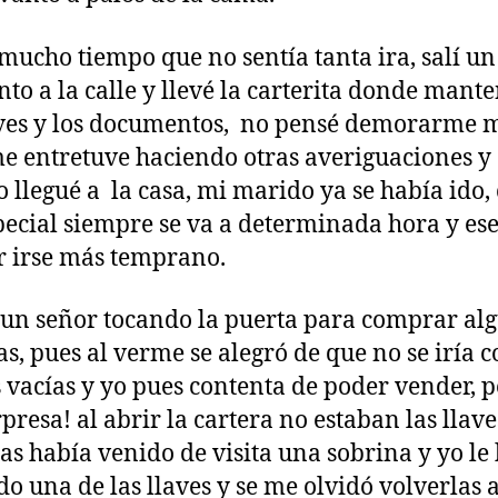
mucho tiempo que no sentía tanta ira, salí un
o a la calle y llevé la carterita donde mant
aves y los documentos, no pensé demorarme 
e entretuve haciendo otras averiguaciones y
 llegué a la casa, mi marido ya se había ido,
pecial siempre se va a determinada hora y ese
r irse más temprano.
un señor tocando la puerta para comprar al
as, pues al verme se alegró de que no se iría c
vacías y yo pues contenta de poder vender, 
rpresa! al abrir la cartera no estaban las llave
ías había venido de visita una sobrina y yo le
do una de las llaves y se me olvidó volverlas 