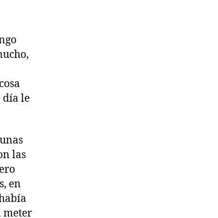
engo
mucho,
 cosa
 día le
gunas
on las
pero
s, en
 había
a meter