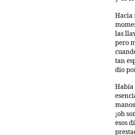
Hacia 
moment
las ll
pero m
cuando
tan es
dio po
Había 
esenci
manos 
¡oh so
esos d
presta