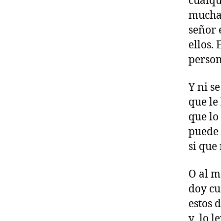
cualqu
muchac
señor 
ellos.
person
Y ni se
que le
que lo
puede 
si que 
O al m
doy cu
estos 
y lo l