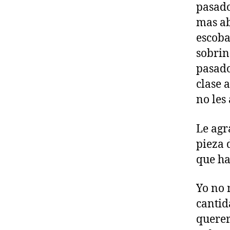
pasado
mas ab
escoba
sobrin
pasado
clase 
no les
Le agr
pieza 
que ha
Yo no 
cantid
querer