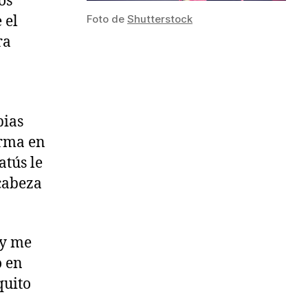
os
 el
Foto de
Shutterstock
ra
bias
orma en
atús le
 cabeza
 y me
o en
quito