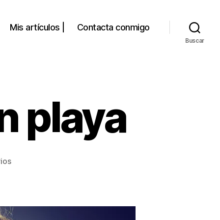
Mis artículos |
Contacta conmigo
Buscar
n playa
en
ios
Como
verdolaga
en
playa