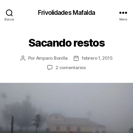
Frivolidades Mafalda
Buscar
Menú
Sacando restos
Categorías
C
O
S
A
Por
Amparo Bonilla
febrero 1, 2015
Autor
Fecha
S
Q
de
de
en
2 comentarios
U
la
la
Sacando
E
entrada
entrada
P
restos
A
S
A
N