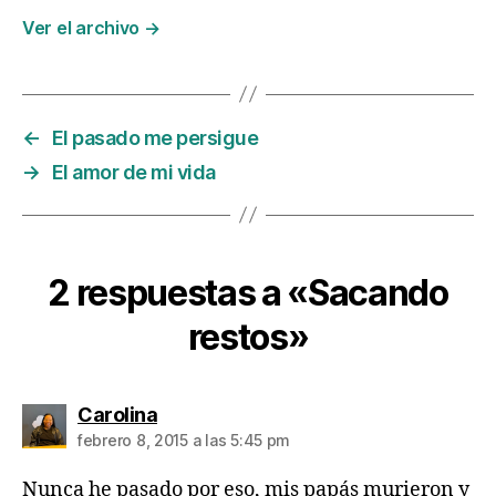
Ver el archivo
→
←
El pasado me persigue
→
El amor de mi vida
2 respuestas a «Sacando
restos»
dice:
Carolina
febrero 8, 2015 a las 5:45 pm
Nunca he pasado por eso, mis papás murieron y