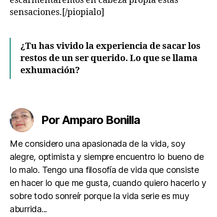
escarmentaremos en cabeza propia estas
A
sensaciones.[/piopialo]
n
é
c
¿Tu has vivido la experiencia de sacar los
d
o
restos de un ser querido. Lo que se llama
t
exhumación?
a
s
,
Etiquetas
E
n
Por Amparo Bonilla
m
i
p
Me considero una apasionada de la vida, soy
u
alegre, optimista y siempre encuentro lo bueno de
e
lo malo. Tengo una filosofía de vida que consiste
bl
en hacer lo que me gusta, cuando quiero hacerlo y
o
sobre todo sonreír porque la vida serie es muy
aburrida...