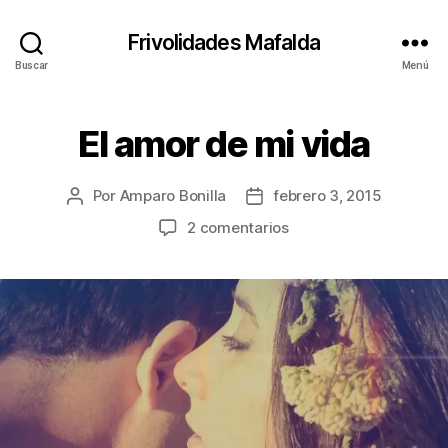
Frivolidades Mafalda
Buscar
Menú
El amor de mi vida
Categorías
C
O
S
A
Por
Amparo Bonilla
febrero 3, 2015
Autor
Fecha
S
Q
de
de
en
2 comentarios
U
la
la
El
E
entrada
entrada
P
amor
A
de
S
mi
A
vida
N