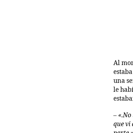
Al mom
estaba
una se
le hab
estaba
– «.No
que vi 