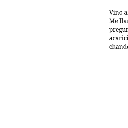
Vino a
Me lla
pregun
acarici
chando