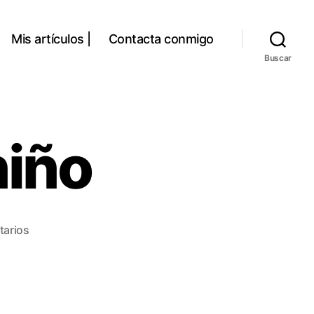
Mis artículos |
Contacta conmigo
Buscar
niño
en
tarios
Se
le
perdió
el
niño