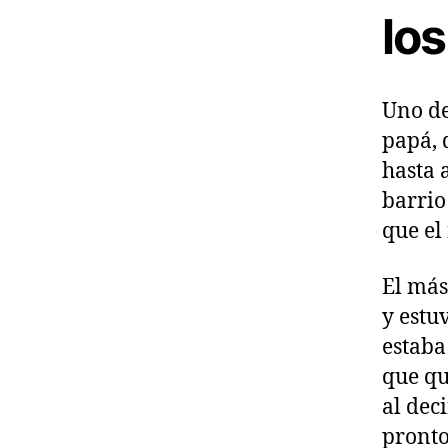
lo
Uno de
papá, 
hasta 
barrio
que el
El más
y estu
estaba
que qu
al dec
pronto