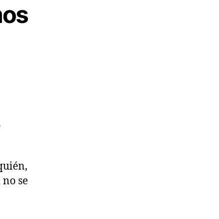
mos
s
quién,
 no se