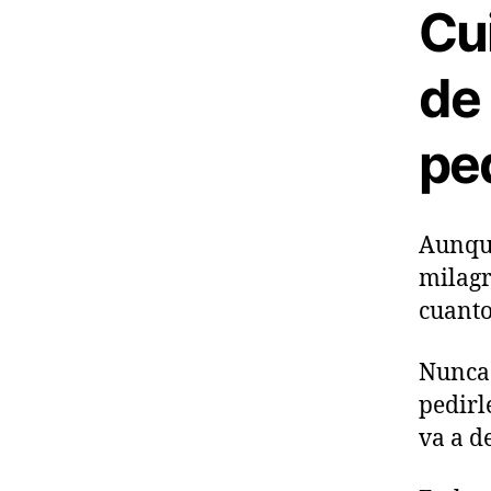
Cu
de
pe
Aunque
milagr
cuanto
Nunca 
pedirl
va a d