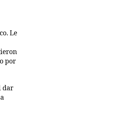
co. Le
gieron
o por
l dar
na