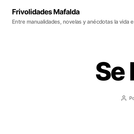
Frivolidades Mafalda
Entre manualidades, novelas y anécdotas la vida e
Se 
C
Categorías
O
S
A
S
Q
U
E
P
Auto
P
de
A
la
S
A
entr
N