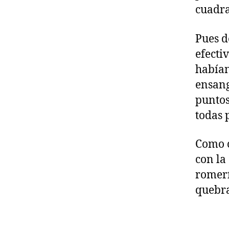
cuadra
Pues d
efecti
habían
ensang
puntos
todas 
Como c
con la
romerí
quebra