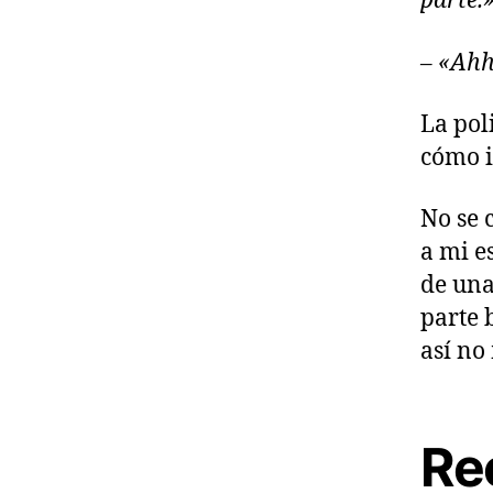
parte.
– «Ahh
La pol
cómo i
No se 
a mi e
de una
parte 
así no
Re