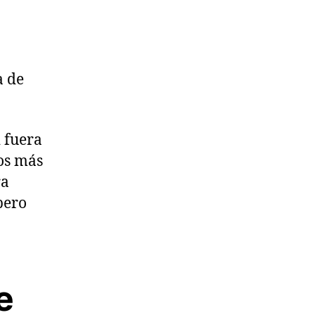
a de
i fuera
os más
ra
pero
e