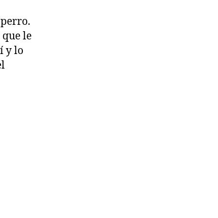
 perro.
 que le
í y lo
el