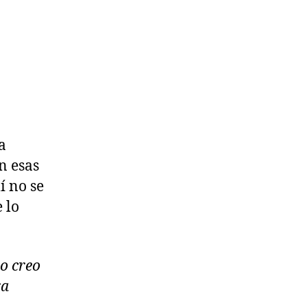
a
n esas
í no se
 lo
ro creo
ra