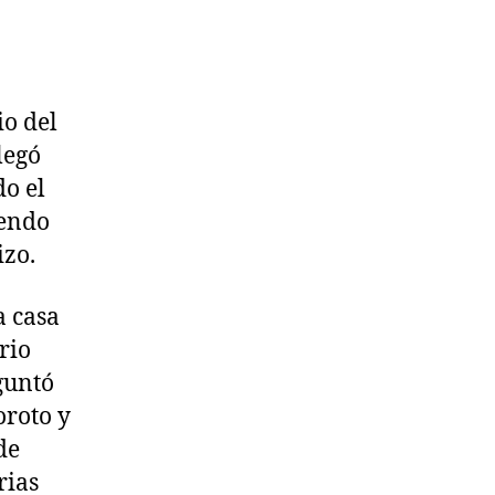
io del
legó
do el
iendo
izo.
a casa
rio
guntó
oroto y
de
rias