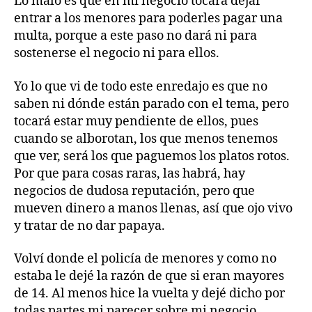
Lo malo es que en mi negocio tocará dejar
entrar a los menores para poderles pagar una
multa, porque a este paso no dará ni para
sostenerse el negocio ni para ellos.
Yo lo que vi de todo este enredajo es que no
saben ni dónde están parado con el tema, pero
tocará estar muy pendiente de ellos, pues
cuando se alborotan, los que menos tenemos
que ver, será los que paguemos los platos rotos.
Por que para cosas raras, las habrá, hay
negocios de dudosa reputación, pero que
A
mueven dinero a manos llenas, así que ojo vivo
sí
y tratar de no dar papaya.
e
s
Volví donde el policía de menores y como no
C
estaba le dejé la razón de que si eran mayores
ol
de 14. Al menos hice la vuelta y dejé dicho por
o
todas partes mi parecer sobre mi negocio.
m