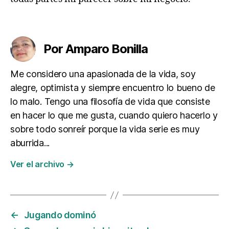
bi
a
,
Etiquetas
E
n
Por Amparo Bonilla
m
i
Me considero una apasionada de la vida, soy
p
alegre, optimista y siempre encuentro lo bueno de
u
e
lo malo. Tengo una filosofía de vida que consiste
bl
en hacer lo que me gusta, cuando quiero hacerlo y
o
sobre todo sonreír porque la vida serie es muy
aburrida...
Ver el archivo
→
←
Jugando dominó