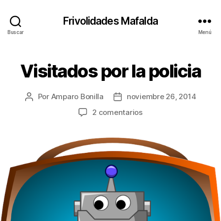
Frivolidades Mafalda
Buscar
Menú
Visitados por la policia
Categorías
C
O
S
A
Por
Amparo Bonilla
noviembre 26, 2014
Autor
Fecha
S
Q
de
de
en
2 comentarios
U
la
la
Visitados
E
entrada
entrada
P
por
A
la
S
policia
A
N