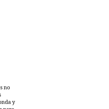
s no
s
donda y