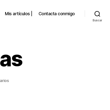
Mis artículos |
Contacta conmigo
Buscar
mas
en
arios
Dietas
extremas