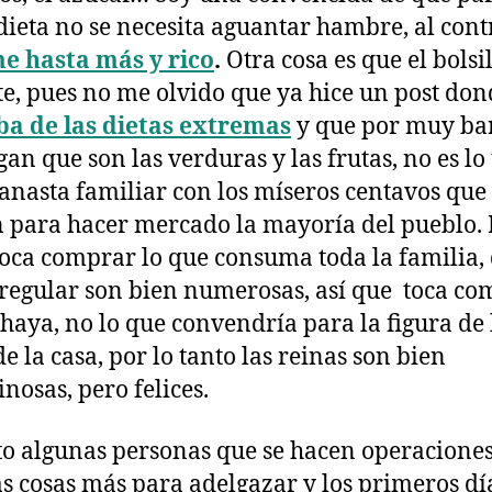
dieta no se necesita aguantar hambre, al cont
e hasta más y rico
.
Otra cosa es que el bolsi
e, pues no me olvido que ya hice un post don
ba de las dietas extremas
y que por muy ba
gan que son las verduras y las frutas, no es lo
canasta familiar con los míseros centavos que
 para hacer mercado la mayoría del pueblo. 
toca comprar lo que consuma toda la familia,
 regular son bien numerosas, así que toca co
 haya, no lo que convendría para la figura de 
de la casa, por lo tanto las reinas son bien
nosas, pero felices.
to algunas personas que se hacen operaciones
s cosas más para adelgazar y los primeros día