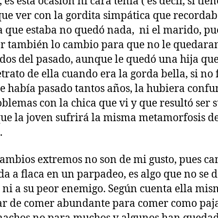
 es esta ocasión ni cara tenía ( es decir, sí tie
ue ver con la gordita simpática que recordab
ca que estaba no quedó nada, ni el marido, pu
r también lo cambio para que no le quedara
dos del pasado, aunque le quedó una hija que 
etrato de ella cuando era la gorda bella, si no
e había pasado tantos años, la hubiera conf
oblemas con la chica que vi y que resultó ser s
que la joven sufrirá la misma metamorfosis de
.
cambios extremos no son de mi gusto, pues c
da a flaca en un parpadeo, es algo que no se 
 ni a su peor enemigo. Según cuenta ella mis
ar de comer abundante para comer como paja