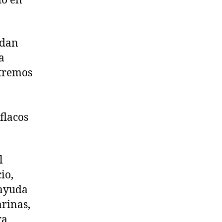
do en
edan
a
xtremos
flacos
l
io,
 ayuda
rinas,
ra