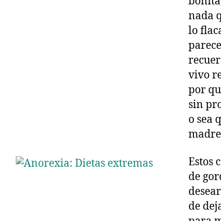
bonita,
nada q
lo fla
parece
recuer
vivo r
por qu
sin pr
o sea 
madre
Estos 
de gor
desear
de dej