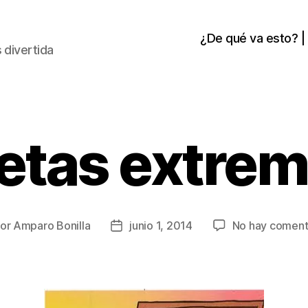
¿De qué va esto? |
 divertida
etas extre
or
Amparo Bonilla
junio 1, 2014
No hay coment
or
Fecha
de
la
rada
entrada