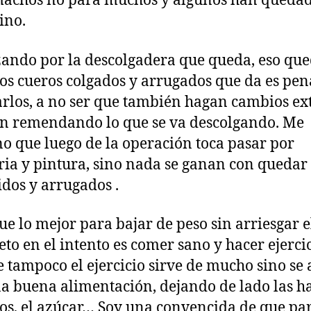
achos no para muchos y algunos han queda
ino.
ndo por la descolgadera que queda, eso qu
los cueros colgados y arrugados que da es pen
rlos, a no ser que también hagan cambios e
n remendando lo que se va descolgando. Me
o que luego de la operación toca pasar por
ria y pintura, sino nada se ganan con quedar 
idos y arrugados .
ue lo mejor para bajar de peso sin arriesgar e
eto en el intento es comer sano y hacer ejercic
 tampoco el ejercicio sirve de mucho sino se
a buena alimentación, dejando de lado las ha
itos, el azúcar… Soy una convencida de que pa