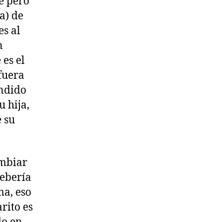
ne pero
a) de
es al
n
es el
 fuera
undido
u hija,
 su
ambiar
debería
ma, eso
rito es