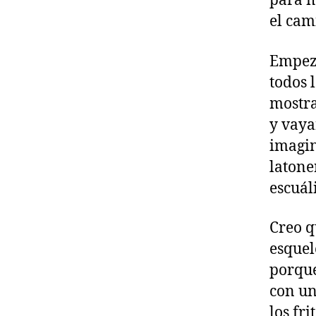
para m
el cam
Empeza
todos 
mostra
y vaya
imagin
latone
escuál
Creo q
esquel
porque
con un
los fr