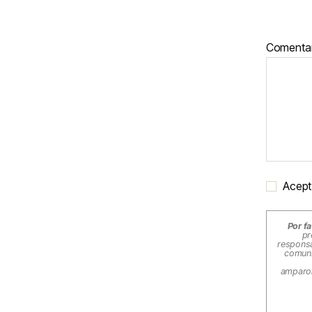
Comenta
Acept
Por fa
pr
responsa
comuni
amparo