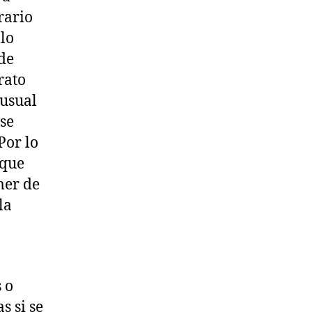
rario
llo
de
rato
 usual
 se
Por lo
 que
mer de
la
 o
s si se