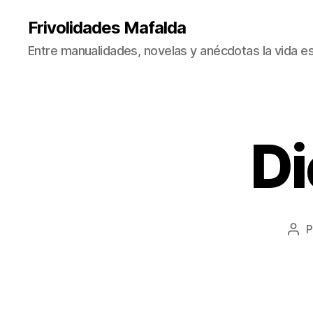
Frivolidades Mafalda
Entre manualidades, novelas y anécdotas la vida es
Di
C
Categorías
O
S
A
S
Q
U
E
P
Aut
P
de
A
la
S
A
ent
N