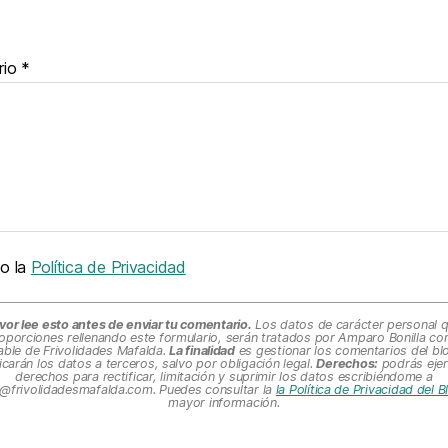
rio
*
o la
Política de Privacidad
vor lee esto antes de enviar tu comentario.
Los datos de carácter personal 
oporciones rellenando este formulario, serán tratados por Amparo Bonilla c
ble de Frivolidades Mafalda.
La finalidad
es gestionar los comentarios del bl
carán los datos a terceros, salvo por obligación legal.
Derechos:
podrás ejer
derechos para rectificar, limitación y suprimir los datos escribiéndome a
@frivolidadesmafalda.com
. Puedes consultar la
la Política de Privacidad del 
mayor información.