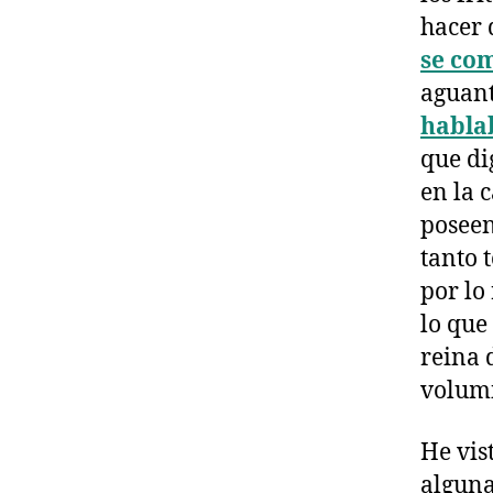
hacer 
se com
aguant
habla
que di
en la 
poseen
tanto 
por lo
lo que
reina 
volumi
He vis
alguna