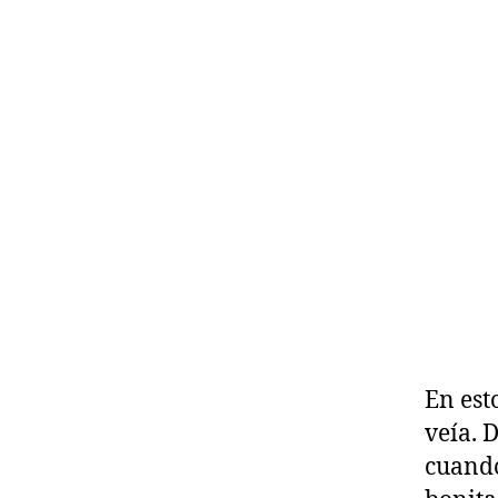
En est
veía. 
cuando