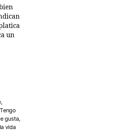
 bien
indican
platica
ca un
,
. Tengo
me gusta,
la vida