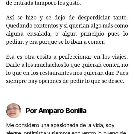
de entrada tampoco les gustó.
Así se hizo y se dejo de desperdiciar tanto.
Quedando contentos y si querian algo más como
alguna ensalada, o algun principio pues lo
pedian y era porque se lo iban a comer.
H
i
Esa es otra cosita a perfeccionar en los viajes.
s
Darle a los muchachos lo que quieran comer, no
t
lo que en los restaurantes nos quieran dar. Pues
o
siempre hay opciones de pedir lo que se desee.
ri
a
s
Etiquetas
d
e
Por Amparo Bonilla
v
i
Me considero una apasionada de la vida, soy
a
alegre, optimista y siempre encuentro lo bueno de
j