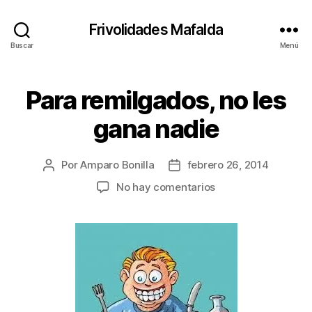
Frivolidades Mafalda
Buscar
Menú
Para remilgados, no les
Categorías
V
I
A
gana nadie
J
E
S
Por
Amparo Bonilla
febrero 26, 2014
Autor
Fecha
de
de
en
No hay comentarios
la
la
Para
entrada
entrada
remilgados,
no
les
gana
nadie