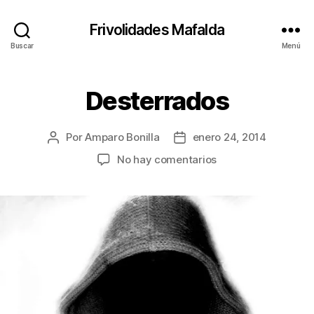
Frivolidades Mafalda
Buscar
Menú
Desterrados
Categorías
C
O
S
A
Por
Amparo Bonilla
enero 24, 2014
Autor
Fecha
S
Q
de
de
en
No hay comentarios
U
la
la
Desterrados
E
entrada
entrada
P
A
S
A
N