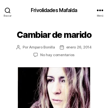
Frivolidades Mafalda
Buscar
Menú
Cambiar de marido
Categorías
C
O
S
A
Por
Amparo Bonilla
enero 26, 2014
Autor
Fecha
S
Q
de
de
en
No hay comentarios
U
la
la
Cambiar
E
entrada
entrada
P
de
A
marido
S
A
N