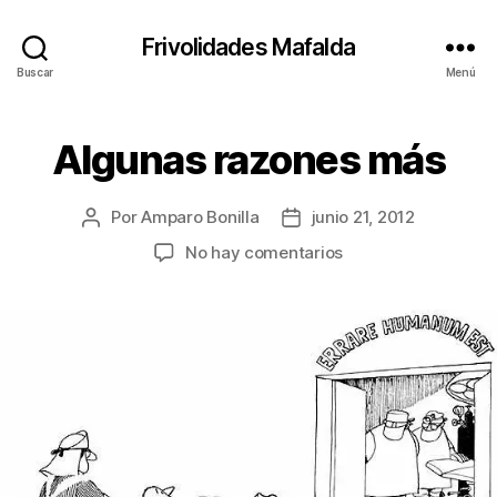
Frivolidades Mafalda
Buscar
Menú
Algunas razones más
Categorías
C
O
S
A
Por
Amparo Bonilla
junio 21, 2012
Autor
Fecha
S
Q
de
de
en
No hay comentarios
U
la
la
Algunas
E
entrada
entrada
P
razones
A
más
S
A
N