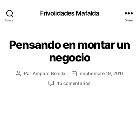
Frivolidades Mafalda
Buscar
Menú
Pensando en montar un
Categorías
C
O
S
negocio
A
S
Q
U
Por
Amparo Bonilla
septiembre 19, 2011
Autor
Fecha
E
de
de
en
15 comentarios
P
la
la
A
Pensando
S
entrada
entrada
en
A
montar
N
un
negocio