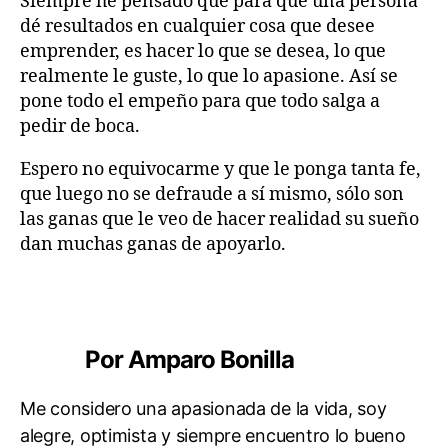
Siempre he pensado que para que una persona
dé resultados en cualquier cosa que desee
emprender, es hacer lo que se desea, lo que
realmente le guste, lo que lo apasione. Así se
pone todo el empeño para que todo salga a
pedir de boca.
Espero no equivocarme y que le ponga tanta fe,
que luego no se defraude a sí mismo, sólo son
A
las ganas que le veo de hacer realidad su sueño
n
dan muchas ganas de apoyarlo.
é
c
d
Etiquetas
o
t
Por Amparo Bonilla
a
s
Me considero una apasionada de la vida, soy
alegre, optimista y siempre encuentro lo bueno