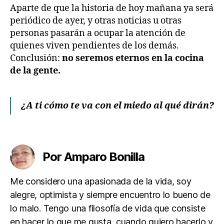
Aparte de que la historia de hoy mañana ya será
periódico de ayer, y otras noticias u otras
personas pasarán a ocupar la atención de
quienes viven pendientes de los demás.
Conclusión:
no seremos eternos en la cocina
de la gente.
E
n
¿A ti cómo te va con el miedo al qué dirán?
m
i
p
Etiquetas
u
e
Por Amparo Bonilla
bl
o
Me considero una apasionada de la vida, soy
alegre, optimista y siempre encuentro lo bueno de
lo malo. Tengo una filosofía de vida que consiste
en hacer lo que me gusta, cuando quiero hacerlo y