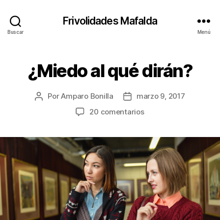
Frivolidades Mafalda
Buscar
Menú
¿Miedo al qué dirán?
Categorías
C
O
S
A
Por
Amparo Bonilla
marzo 9, 2017
Autor
Fecha
S
Q
de
de
en
20 comentarios
U
la
la
¿Miedo
E
entrada
entrada
P
al
A
qué
S
dirán?
A
N