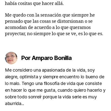
había cositas que hacer allá.
a
s
e
Me quedo con la sensación que siempre he
s
pensado que las cosas se distorsionan o se
D
acomodan de acuerdo a lo que queramos
e
proyectar, no siempre lo que se ve, es lo que es.
M
a
Etiquetas
m
á
,
Por Amparo Bonilla
A
n
é
Me considero una apasionada de la vida, soy
c
alegre, optimista y siempre encuentro lo bueno de
d
lo malo. Tengo una filosofía de vida que consiste
o
en hacer lo que me gusta, cuando quiero hacerlo y
t
a
sobre todo sonreír porque la vida serie es muy
s
aburrida...