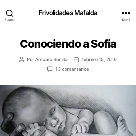
Frivolidades Mafalda
Buscar
Menú
Conociendo a Sofia
Categorías
C
O
S
A
Por
Amparo Bonilla
febrero 15, 2016
Autor
Fecha
S
Q
de
de
en
13 comentarios
U
la
la
Conociendo
E
entrada
entrada
P
a
A
Sofia
S
A
N