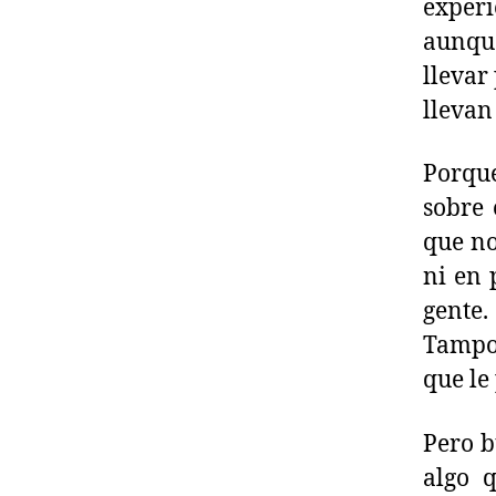
experi
aunqu
llevar
llevan
Porque
sobre 
que no
ni en 
gente.
Tampoc
que le
Pero b
algo 