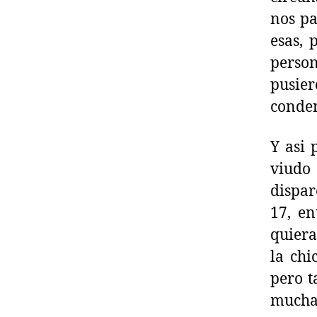
nos pa
esas, 
person
pusier
conde
Y asi 
viudo 
dispar
17, en
quiera
la chi
pero t
muchas