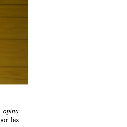
n opina
por las