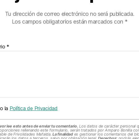
Tu dirección de correo electrónico no será publicada.
Los campos obligatorios están marcados con
*
rio
*
o la
Política de Privacidad
vor lee esto antes de enviar tu comentario.
Los datos de carácter personal 
oporciones rellenando este formulario, serán tratados por Amparo Bonilla c
ble de Frivolidades Mafalda.
La finalidad
es gestionar los comentarios del bl
carán los datos a terceros, salvo por obligación legal.
Derechos:
podrás ejer