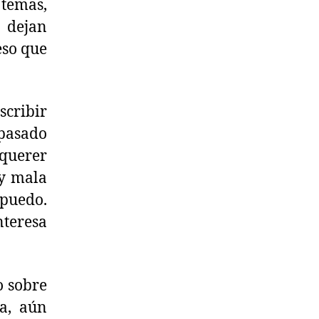
 temas,
 dejan
eso que
scribir
 pasado
 querer
 y mala
 puedo.
nteresa
o sobre
a, aún