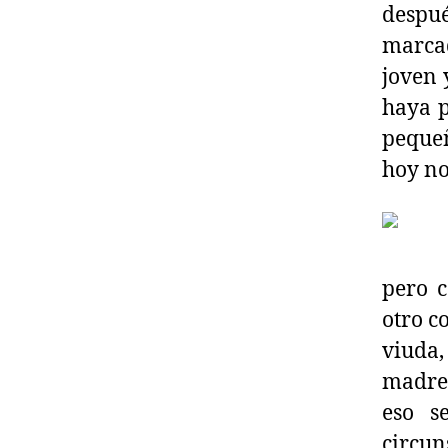
despué
marcad
joven 
haya p
pequeñ
hoy no
pero c
otro c
viuda,
madre 
eso s
circun