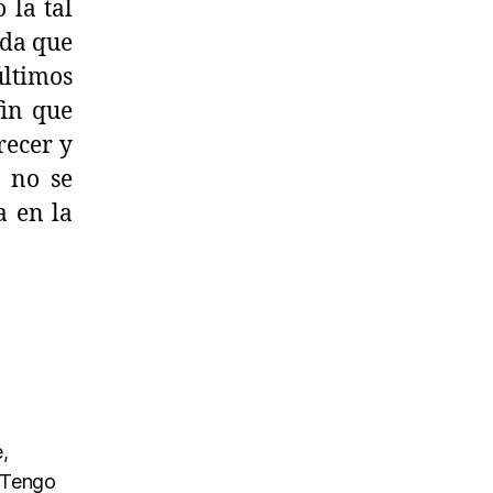
 la tal
 da que
últimos
fin que
recer y
e no se
a en la
,
. Tengo