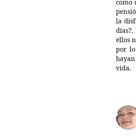
como q
pensió
la dis
días?.
ellos 
por lo
hayan 
vida.