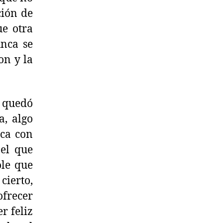
ción de
ue otra
unca se
on y la
e quedó
a, algo
ica con
 el que
ole que
cierto,
ofrecer
r feliz