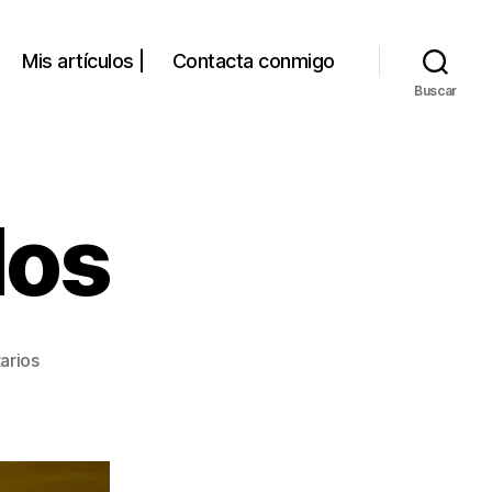
Mis artículos |
Contacta conmigo
Buscar
dos
en
arios
Malos
recuerdos