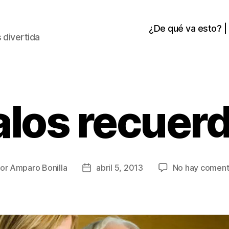
¿De qué va esto? |
 divertida
los recuer
or
Amparo Bonilla
abril 5, 2013
No hay coment
or
Fecha
de
la
rada
entrada