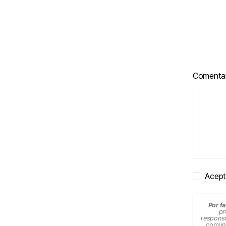
Comenta
Acept
Por fa
pr
responsa
comuni