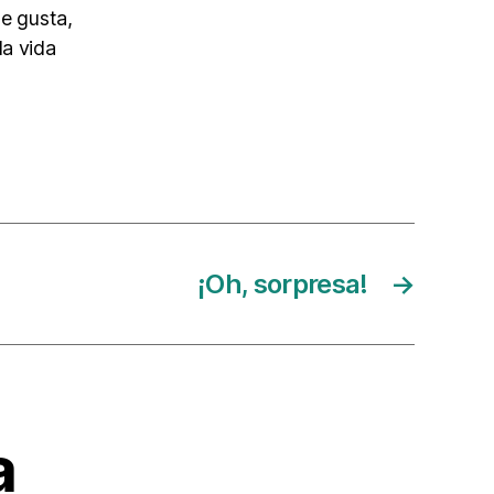
me gusta,
la vida
¡Oh, sorpresa!
→
a