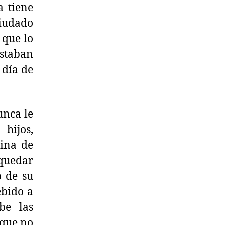
a tiene
viudado
 que lo
estaban
 día de
unca le
 hijos,
rina de
 quedar
o de su
ebido a
be las
 que no