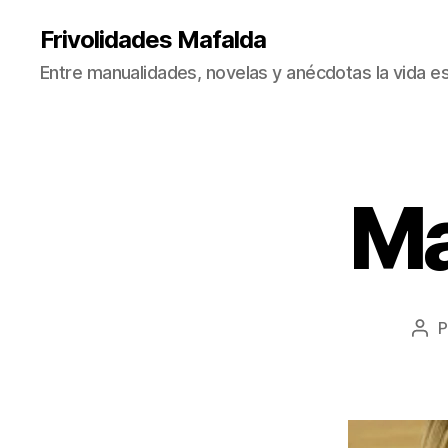
Frivolidades Mafalda
Entre manualidades, novelas y anécdotas la vida es
Ma
C
Categorías
O
S
A
S
Q
U
E
P
Aut
P
de
A
la
S
A
ent
N