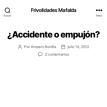
Frivolidades Mafalda
Buscar
Menú
¿Accidente o empujón?
Categorías
O
P
I
N
Por
Amparo Bonilla
julio 14, 2012
Autor
Fecha
I
Ó
de
de
en
2 comentarios
N
la
la
¿Accidente
entrada
entrada
o
empujón?