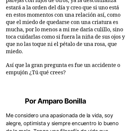
parejas con hijos de otros, ya la desconfianza
estará a la orden del día y creo que si uno está
en estos momentos con una relación así, como
que el miedo de quedarse con una criatura es
mucha, por lo menos a mi me daría culillo, sino
toca cuidarlas como si fuera la niña de sus ojos y
que no las toque ni el pétalo de una rosa, que
miedo.
A
Así que la gran pregunta es fue un accidente o
n
empujón ¿Tú qué crees?
é
c
d
Etiquetas
o
t
Por Amparo Bonilla
a
s
Me considero una apasionada de la vida, soy
alegre, optimista y siempre encuentro lo bueno