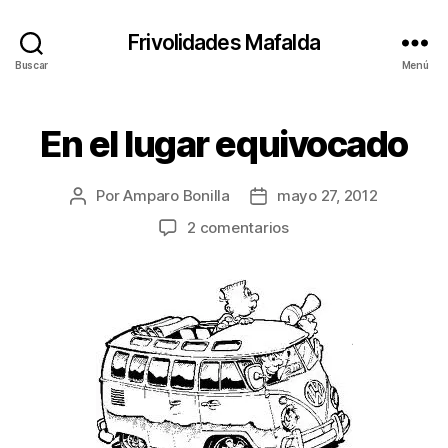
Frivolidades Mafalda
Buscar
Menú
En el lugar equivocado
Categorías
C
O
S
A
Por
Amparo Bonilla
mayo 27, 2012
Autor
Fecha
S
Q
de
de
en
2 comentarios
U
la
la
En
E
entrada
entrada
P
el
A
lugar
S
equivocado
A
N