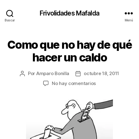
Frivolidades Mafalda
Buscar
Menú
Como que no hay de qué
Categorías
C
O
S
hacer un caldo
A
S
Q
U
Por
Amparo Bonilla
octubre 18, 2011
Autor
Fecha
E
de
de
en
No hay comentarios
P
la
la
A
Como
S
entrada
entrada
que
A
no
N
hay
de
qué
hacer
un