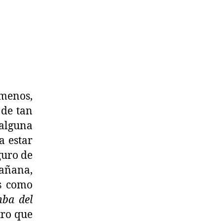
 menos,
 de tan
 alguna
a estar
guro de
añana,
es como
mba del
tro que