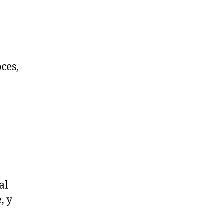
ces,
al
, y