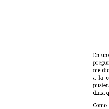
En una
pregun
me dio
a la c
pusie
diria q
Como 