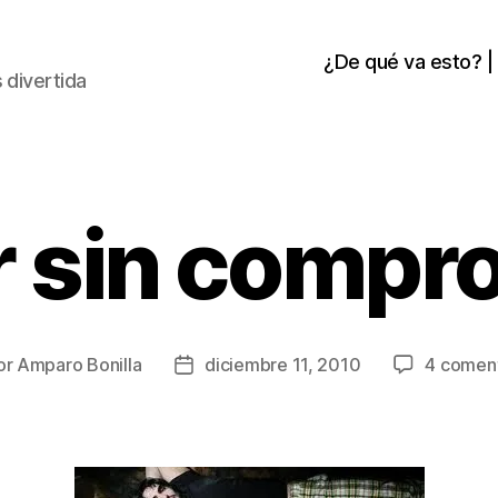
¿De qué va esto? |
 divertida
r sin compr
or
Amparo Bonilla
diciembre 11, 2010
4 coment
or
Fecha
de
la
ada
entrada