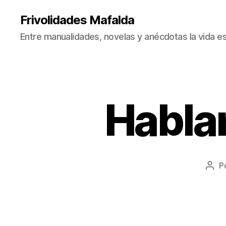
Frivolidades Mafalda
Entre manualidades, novelas y anécdotas la vida es
Habla
C
Categorías
O
S
A
S
Q
U
E
P
Aut
P
de
A
la
S
A
entr
N