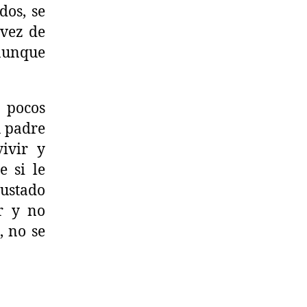
dos, se
 vez de
 aunque
 pocos
u padre
ivir y
e si le
gustado
er y no
, no se