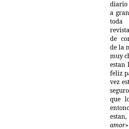
diario
a gran
toda
revist
de co
de la 
muy ch
estan 
feliz 
vez es
seguro
que l
entonc
estan,
amor
»