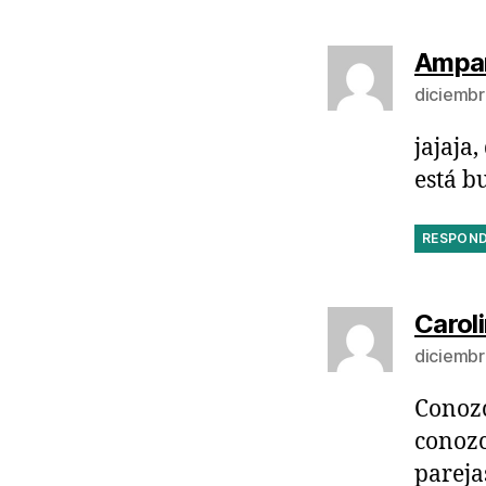
Ampar
diciembr
jajaja
está b
RESPON
Carol
diciembr
Conozc
conozc
pareja