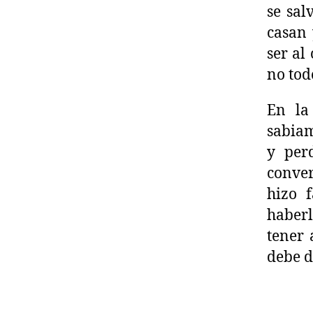
se sal
casan 
ser al
no todo
En la
sabiam
y per
conver
hizo f
haberl
tener 
debe d