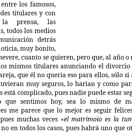
 entre los famosos,
des titulares y con
 la prensa, las
as, todos los medios
municación detrás
noticia, muy bonito,
evere, cuanto se quieren, pero que, al año o
los mismos titulares anunciando el divorcio
pareja, que él no queria eso para ellos, sólo si
tuvieran muy seguros, lo harian y como par
s está complicado, pues nadie puede estar se
o que sentimos hoy, sea lo mismo de m
es me parece que lo mejor es seguir felic
 pues muchas veces «
el matrimoio es la tu
 no en todos los casos, pues habrá uno que o