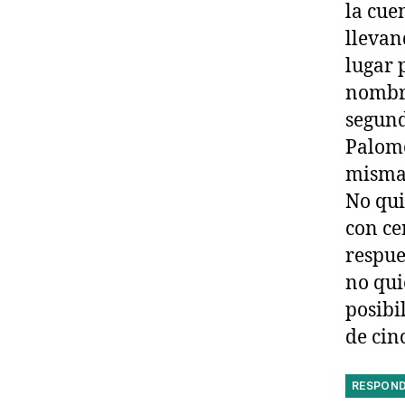
la cue
llevan
lugar 
nombre
segund
Palome
misma
No qui
con ce
respue
no qui
posibi
de cin
RESPON