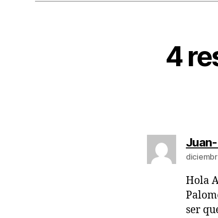
4 re
Juan
diciembr
Hola A
Palome
ser qu