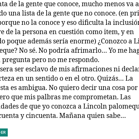
nta de la gente que conoce, mucho menos va 
do una lista de la gente que no conoce. (en p
porque no la conoce y eso dificulta la inclusió
 de la persona en cuestión como item, y en
o poque además sería enorme) ¿Conozco a L
que? No sé. No podría afrimarlo… Yo me hag
 pregunta pero no me respondo.
sera ser esclavo de mis afirmaciones ni decl
rteza en un sentido o en el otro. Quizás… La
sta es ambigua. No quiero decir una cosa por 
ero que mis palbras me comprometan. Las
ldades de que yo conozca a Lincoln palomeq
cuenta y cincuenta. Mañana quien sabe…
DER