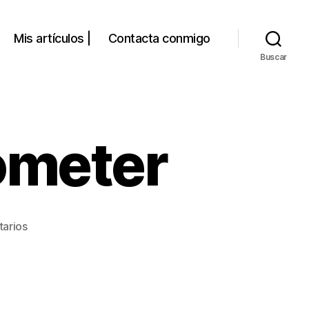
Mis artículos |
Contacta conmigo
Buscar
ometer
en
arios
Hablar
sin
comprometer