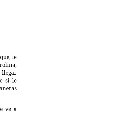
que, le
rolina,
 llegar
e si le
aneras
se
ve a