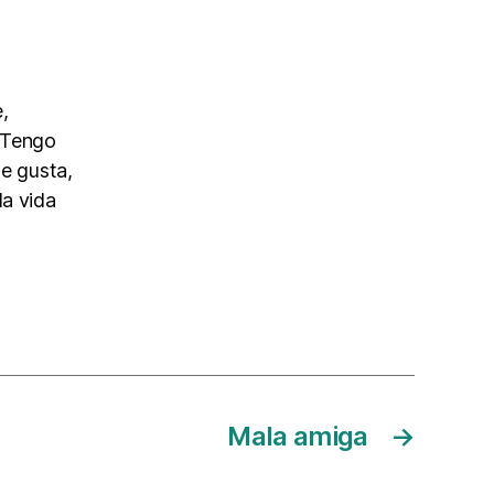
,
. Tengo
me gusta,
la vida
Mala amiga
→