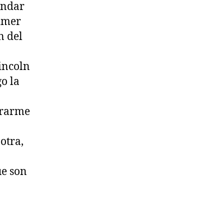
andar
rimer
n del
incoln
o la
ararme
otra,
ue son