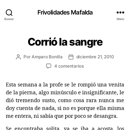
Frivolidades Mafalda
Buscar
Menú
Corrió la sangre
Categorías
C
O
S
A
Por
Amparo Bonilla
diciembre 21, 2010
Autor
Fecha
S
Q
de
de
en
4 comentarios
U
la
la
Corrió
E
entrada
entrada
P
la
A
Esta semana a la profe se le rompió una venita
sangre
S
de la pierna, algo minúsculo e insignificante, le
A
N
dió tremendo susto, como cosa rara nunca me
doy cuenta de nada, si no es porque ella misma
me entera, ni sabía que por poco se desangra.
Se encontraba solita, ya se iba a acosta, los