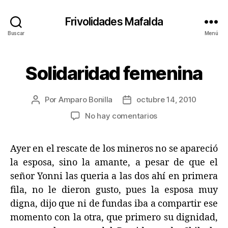
Frivolidades Mafalda
Buscar
Menú
Solidaridad femenina
Categorías
C
O
S
A
Por
Amparo Bonilla
octubre 14, 2010
Autor
Fecha
S
Q
de
de
en
No hay comentarios
U
la
la
Solidaridad
E
entrada
entrada
P
femenina
A
Ayer en el rescate de los mineros no se apareció
S
la esposa, sino la amante, a pesar de que el
A
N
señor Yonni las queria a las dos ahí en primera
fila, no le dieron gusto, pues la esposa muy
digna, dijo que ni de fundas iba a compartir ese
momento con la otra, que primero su dignidad,