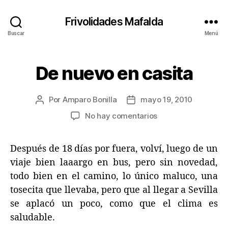
Frivolidades Mafalda
Buscar
Menú
De nuevo en casita
Categorías
C
O
S
A
Por
Amparo Bonilla
mayo 19, 2010
Autor
Fecha
S
Q
de
de
en
No hay comentarios
U
la
la
De
E
entrada
entrada
P
nuevo
A
Después de 18 días por fuera, volví, luego de un
en
S
casita
viaje bien laaargo en bus, pero sin novedad,
A
N
todo bien en el camino, lo único maluco, una
tosecita que llevaba, pero que al llegar a Sevilla
se aplacó un poco, como que el clima es
saludable.