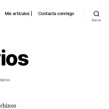
Mis artículos |
Contacta conmigo
Buscar
vios
en
arios
Arroz
a
los
novios
 chinos