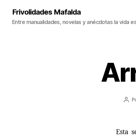
Frivolidades Mafalda
Entre manualidades, novelas y anécdotas la vida es
Arr
C
Categorías
O
S
A
S
Q
U
E
P
Aut
P
de
A
la
S
A
entr
N
Esta s