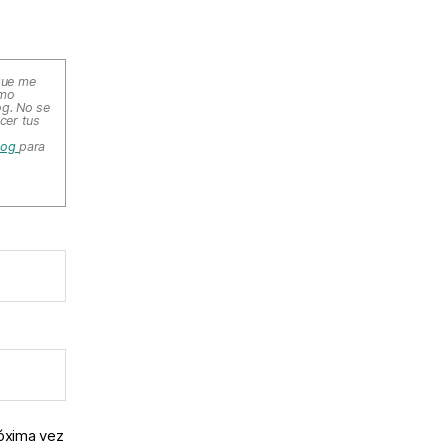
que me
omo
og. No se
cer tus
Blog
para
róxima vez