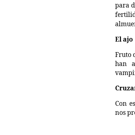
para d
fertil
almuer
El ajo
Fruto d
han a
vampi
Cruza
Con es
nos pr