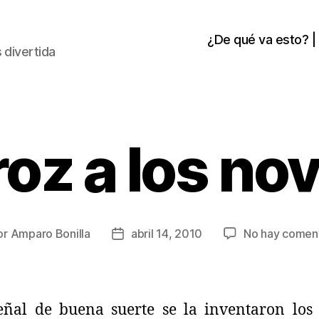
¿De qué va esto? |
 divertida
oz a los no
or
Amparo Bonilla
abril 14, 2010
No hay coment
or
Fecha
de
la
ada
entrada
eñal de buena suerte se la inventaron los