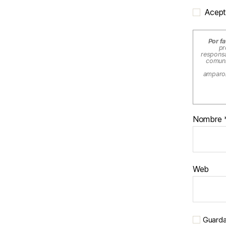
Acept
Por fa
pr
responsa
comuni
amparo
Nombre
Web
Guarda