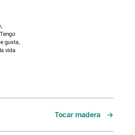
,
. Tengo
me gusta,
la vida
Tocar madera
→