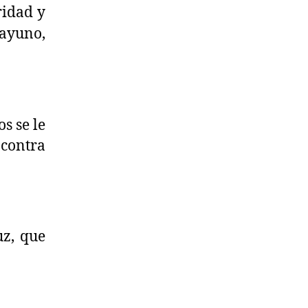
ridad y
sayuno,
os se le
contra
uz, que