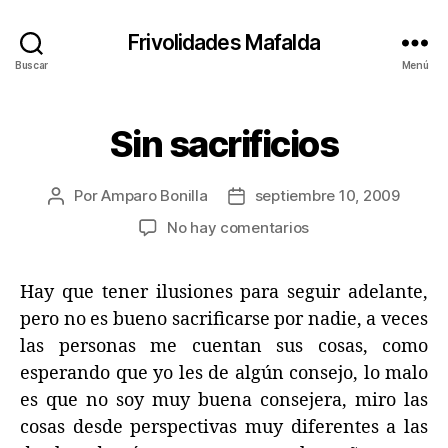
Frivolidades Mafalda
Buscar
Menú
Sin sacrificios
Categorías
C
O
S
A
Por
Amparo Bonilla
septiembre 10, 2009
Autor
Fecha
S
Q
de
de
en
No hay comentarios
U
la
la
Sin
E
entrada
entrada
P
sacrificios
A
Hay que tener ilusiones para seguir adelante,
S
pero no es bueno sacrificarse por nadie, a veces
A
N
las personas me cuentan sus cosas, como
esperando que yo les de algún consejo, lo malo
es que no soy muy buena consejera, miro las
cosas desde perspectivas muy diferentes a las