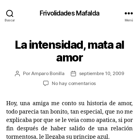
Frivolidades Mafalda
Buscar
Menú
La intensidad, mata al
Categorías
C
O
S
amor
A
S
Q
U
Por
Amparo Bonilla
septiembre 10, 2009
Autor
Fecha
E
de
de
en
No hay comentarios
P
la
la
A
La
S
entrada
entrada
intensidad,
A
Hoy, una amiga me conto su historia de amor,
mata
N
al
todo parecia tan bonito, tan especial, que no me
amor
explicaba por que se le veia como apatica, si por
fin después de haber salido de una relación
tormentosa, le llegaba su principe azul.