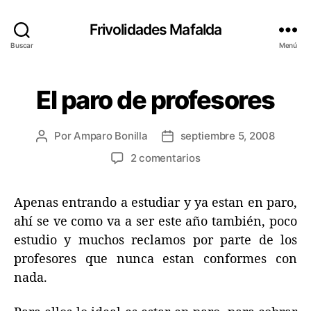
Frivolidades Mafalda
Buscar
Menú
El paro de profesores
Categorías
C
O
S
A
Por
Amparo Bonilla
septiembre 5, 2008
Autor
Fecha
S
Q
de
de
en
2 comentarios
U
la
la
El
E
entrada
entrada
P
paro
A
Apenas entrando a estudiar y ya estan en paro,
de
S
profesores
ahí se ve como va a ser este año también, poco
A
N
estudio y muchos reclamos por parte de los
profesores que nunca estan conformes con
nada.