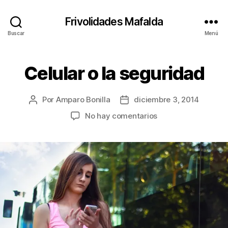
Frivolidades Mafalda
Buscar
Menú
Celular o la seguridad
Categorías
C
O
S
A
Por
Amparo Bonilla
diciembre 3, 2014
Autor
Fecha
S
Q
de
de
en
No hay comentarios
U
la
la
Celular
E
entrada
entrada
P
o
A
la
S
seguridad
A
N