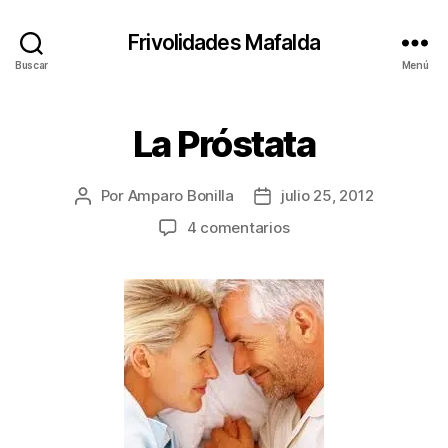
Frivolidades Mafalda
Buscar
Menú
La Próstata
Categorías
C
O
S
A
Por
Amparo Bonilla
julio 25, 2012
Autor
Fecha
S
Q
de
de
en
4 comentarios
U
la
la
La
E
entrada
entrada
P
Próstata
A
S
A
N