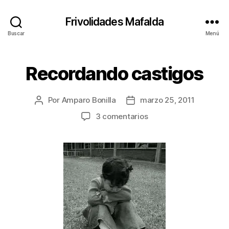
Frivolidades Mafalda
Buscar
Menú
Recordando castigos
Categorías
C
O
S
A
Por
Amparo Bonilla
marzo 25, 2011
Autor
Fecha
S
Q
de
de
en
3 comentarios
U
la
la
Recordando
E
entrada
entrada
P
castigos
A
S
A
N
O
P
I
N
I
Ó