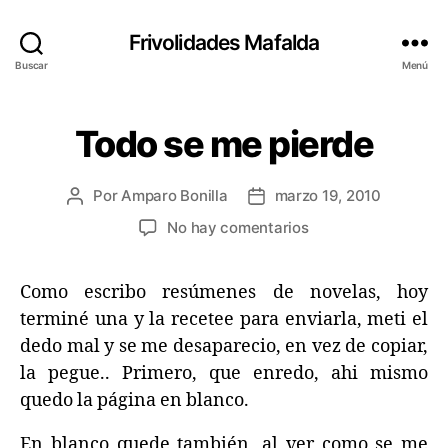
Frivolidades Mafalda
Buscar
Menú
Todo se me pierde
Categorías
C
O
S
A
Por
Amparo Bonilla
marzo 19, 2010
Autor
Fecha
S
Q
de
de
en
No hay comentarios
U
la
la
Todo
E
entrada
entrada
P
se
A
Como escribo resúmenes de novelas, hoy
me
S
pierde
terminé una y la recetee para enviarla, meti el
A
N
dedo mal y se me desaparecio, en vez de copiar,
la pegue.. Primero, que enredo, ahi mismo
quedo la página en blanco.
En blanco quede también, al ver como se me